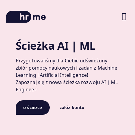
Ścieżka AI | ML
O platformie
Ścieżki kariery
Przygotowaliśmy dla Ciebie odświeżony
zbiór pomocy naukowych i zadań z Machine
Oferty pracy
Learning i Artificial Intelligence!
Zapoznaj się z nową ścieżką rozwoju AI | ML
Blog
Engineer!
Zniżki na kursy
o ścieżce
załóż konto