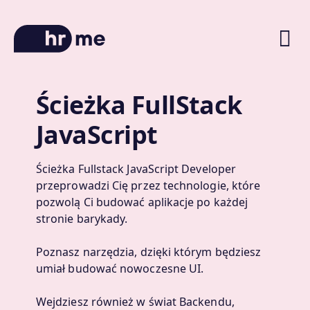
Ścieżka FullStack
O platformie
JavaScript
Ścieżki kariery
Oferty pracy
Ścieżka Fullstack JavaScript Developer
przeprowadzi Cię przez technologie, które
Blog
pozwolą Ci budować aplikacje po każdej
Zniżki na kursy
stronie barykady.
Poznasz narzędzia, dzięki którym będziesz
umiał budować nowoczesne UI.
Wejdziesz również w świat Backendu,