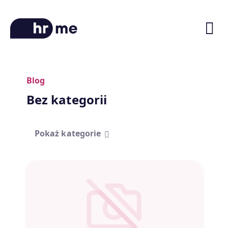
Blog
O platformie
Bez kategorii
Ścieżki kariery
Oferty pracy
Pokaż kategorie
Blog
Zniżki na kursy