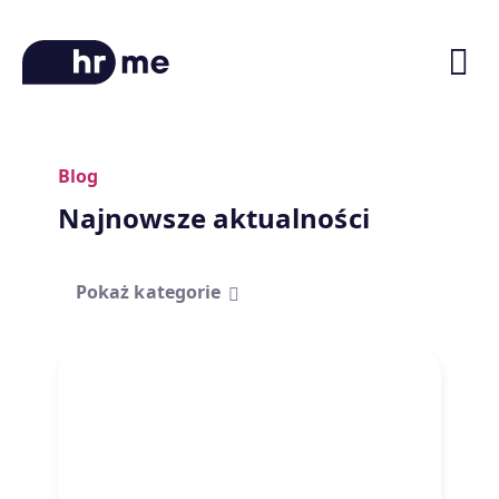
Blog
O platformie
Najnowsze aktualności
Ścieżki kariery
Oferty pracy
Pokaż kategorie
Blog
Zniżki na kursy