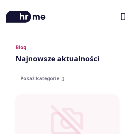
Blog
O platformie
Najnowsze aktualności
Ścieżki kariery
Oferty pracy
Pokaż kategorie
Blog
Zniżki na kursy