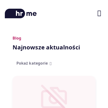
Blog
O platformie
Najnowsze aktualności
Ścieżki kariery
Oferty pracy
Pokaż kategorie
Blog
Zniżki na kursy