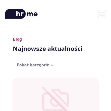
Blog
O platformie
Najnowsze aktualności
Ścieżki kariery
Oferty pracy
Pokaż kategorie
Blog
Zniżki na kursy