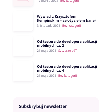
17 marca 2022
Bez kategorii
Wywiad z Krzysztofem
Kempińskim – założycielem kanału
Porozmawiajmy o IT
3 listopada 2021
Bez kategorii
Od testera do developera aplikacji
mobilnych cz. 2
21 maja 2021
Szczerze o IT
Od testera do developera aplikacji
mobilnych cz. 4
21 maja 2021
Bez kategorii
Subskrybuj newsletter