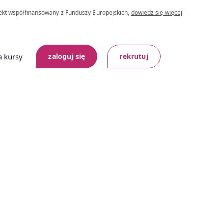
ekt współfinansowany z Funduszy Europejskich,
dowiedz się więcej
a kursy
zaloguj się
rekrutuj