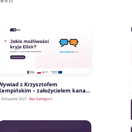
e o IT
Wywiad z Krzysztofem
Kempińskim – założycielem kanału
Porozmawiajmy o IT
 listopada 2021
Bez kategorii