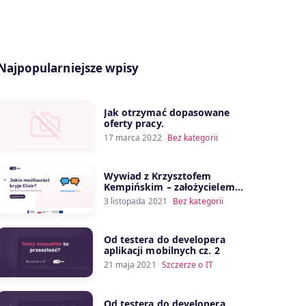
Najpopularniejsze wpisy
Jak otrzymać dopasowane
oferty pracy.
17 marca 2022
Bez kategorii
Wywiad z Krzysztofem
Kempińskim – założycielem
kanału Porozmawiajmy o IT
3 listopada 2021
Bez kategorii
Od testera do developera
aplikacji mobilnych cz. 2
21 maja 2021
Szczerze o IT
Od testera do developera