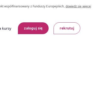
ekt współfinansowany z Funduszy Europejskich,
dowiedz się więcej
a kursy
zaloguj się
rekrutuj