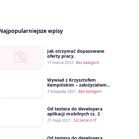
Najpopularniejsze wpisy
Jak otrzymać dopasowane
oferty pracy.
17 marca 2022
Bez kategorii
Wywiad z Krzysztofem
Kempińskim – założycielem
kanału Porozmawiajmy o IT
3 listopada 2021
Bez kategorii
Od testera do developera
aplikacji mobilnych cz. 2
21 maja 2021
Szczerze o IT
Od testera do developera