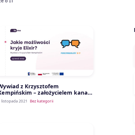
e o IT
Wywiad z Krzysztofem
Kempińskim – założycielem kanału
Porozmawiajmy o IT
 listopada 2021
Bez kategorii