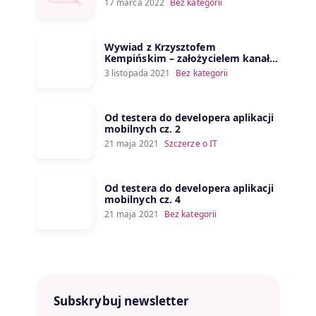
17 marca 2022
Bez kategorii
Wywiad z Krzysztofem
Kempińskim – założycielem kanału
Porozmawiajmy o IT
3 listopada 2021
Bez kategorii
Od testera do developera aplikacji
mobilnych cz. 2
21 maja 2021
Szczerze o IT
Od testera do developera aplikacji
mobilnych cz. 4
21 maja 2021
Bez kategorii
Subskrybuj newsletter