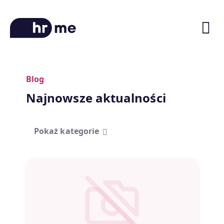
Blog
O platformie
Najnowsze aktualności
Ścieżki kariery
Oferty pracy
Pokaż kategorie
Blog
Zniżki na kursy